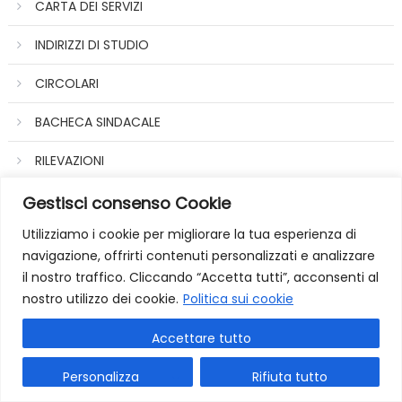
CARTA DEI SERVIZI
INDIRIZZI DI STUDIO
CIRCOLARI
BACHECA SINDACALE
RILEVAZIONI
RASSEGNA STAMPA
Gestisci consenso Cookie
Utilizziamo i cookie per migliorare la tua esperienza di
MAPPA DEL SITO
navigazione, offrirti contenuti personalizzati e analizzare
il nostro traffico. Cliccando “Accetta tutti”, acconsenti al
Meta
nostro utilizzo dei cookie.
Politica sui cookie
Accettare tutto
Accedi
Personalizza
Rifiuta tutto
Feed dei contenuti