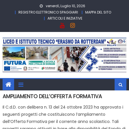
Skip
venerdì, Luglio 10, 2026
to
REGISTRO ELETTRONICO SPAGGIARI
MAPPA DEL SITO
content
ARTICOLI E INIZIATIVE
AMPLIAMENTO DELL’OFFERTA FORMATIVA
Il C.d.D. con delibera n. 13 del 24 ottobre 2023 ha approvato i
seguenti progetti che costituiscono l’ampliamento
dell’Offerta Formativa per il corrente anno scolastico. Tali
progetti saranno attivati in base alla disponibilità del Fondo di