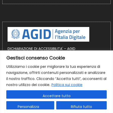
DICHIARAZIONE DI ACCESSIBILITA' - AGID
Gestisci consenso Cookie
OBIETTIVI DI ACCESSIBILITA' AGID
Utilizziamo i cookie per migliorare la tua esperienza di
Sito realizzato in ambiente WordPress
navigazione, offrirti contenuti personalizzati e analizzare
il nostro traffico. Cliccando “Accetta tutti”, acconsenti al
nostro utilizzo dei cookie.
Politica sui cookie
Accettare tutto
Personalizza
Rifiuta tutto
Layout
|
Mantranews by
Mantrabrain
.