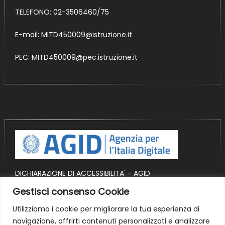
TELEFONO: 02-3506460/75
E-mail:
MITD450009@istruzione.it
PEC:
MITD450009@pec.istruzione.it
DICHIARAZIONE DI ACCESSIBILITA' - AGID
Gestisci consenso Cookie
OBIETTIVI DI ACCESSIBILITA' AGID
Utilizziamo i cookie per migliorare la tua esperienza di
Sito realizzato in ambiente WordPress
navigazione, offrirti contenuti personalizzati e analizzare