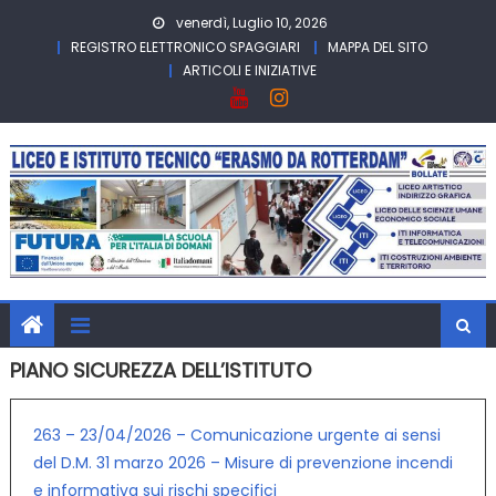
Skip
venerdì, Luglio 10, 2026
to
REGISTRO ELETTRONICO SPAGGIARI
MAPPA DEL SITO
content
ARTICOLI E INIZIATIVE
PIANO SICUREZZA DELL’ISTITUTO
263 – 23/04/2026 – Comunicazione urgente ai sensi
del D.M. 31 marzo 2026 – Misure di prevenzione incendi
e informativa sui rischi specifici