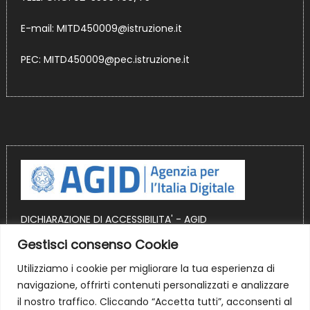
E-mail:
MITD450009@istruzione.it
PEC:
MITD450009@pec.istruzione.it
DICHIARAZIONE DI ACCESSIBILITA' - AGID
Gestisci consenso Cookie
OBIETTIVI DI ACCESSIBILITA' AGID
Utilizziamo i cookie per migliorare la tua esperienza di
Sito realizzato in ambiente WordPress
navigazione, offrirti contenuti personalizzati e analizzare
il nostro traffico. Cliccando “Accetta tutti”, acconsenti al