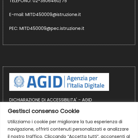
TELEFONO: 02-3506460/75
E-mail:
MITD450009@istruzione.it
PEC:
MITD450009@pec.istruzione.it
DICHIARAZIONE DI ACCESSIBILITA' - AGID
Gestisci consenso Cookie
OBIETTIVI DI ACCESSIBILITA' AGID
Utilizziamo i cookie per migliorare la tua esperienza di
Sito realizzato in ambiente WordPress
navigazione, offrirti contenuti personalizzati e analizzare
il nostro traffico. Cliccando “Accetta tutti”, acconsenti al