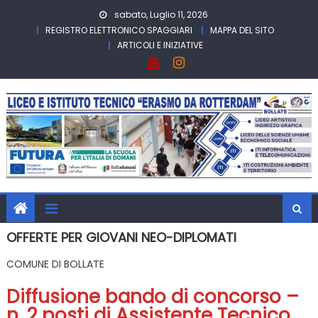
Skip
sabato, Luglio 11, 2026
to
REGISTRO ELETTRONICO SPAGGIARI
MAPPA DEL SITO
content
ARTICOLI E INIZIATIVE
OFFERTE PER GIOVANI NEO-DIPLOMATI
COMUNE DI BOLLATE
Diffusione bando di concorso –
n. 2 posti di Assistente Tecnico