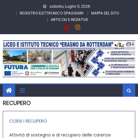
Skip
sabato, Luglio 11, 2026
to
REGISTRO ELETTRONICO SPAGGIARI
MAPPA DEL SITO
content
ARTICOLI E INIZIATIVE
RECUPERO
CORSI I RECUPERO
Attività di sostegno e di recupero delle carenze