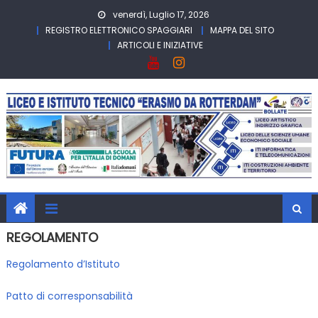
Skip
venerdì, Luglio 17, 2026
to
REGISTRO ELETTRONICO SPAGGIARI
MAPPA DEL SITO
content
ARTICOLI E INIZIATIVE
REGOLAMENTO
Regolamento d’Istituto
Patto di corresponsabilità