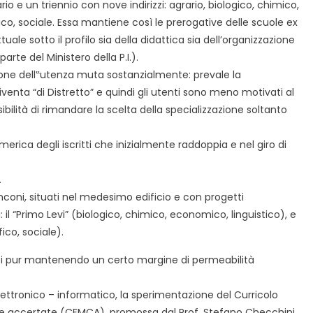
 e un triennio con nove indirizzi: agrario, biologico, chimico,
tico, sociale. Essa mantiene così le prerogative delle scuole ex
ale sotto il profilo sia della didattica sia dell’organizzazione
rte del Ministero della P.I.).
ione dell‟utenza muta sostanzialmente: prevale la
venta “di Distretto” e quindi gli utenti sono meno motivati al
ibilità di rimandare la scelta della specializzazione soltanto
erica degli iscritti che inizialmente raddoppia e nel giro di
.
tronconi, situati nel medesimo edificio e con progetti
: il “Primo Levi” (biologico, chimico, economico, linguistico), e
ico, sociale).
dosi pur mantenendo un certo margine di permeabilità
 elettronico – informatico, la sperimentazione del Curricolo
e accertate (CFMCA), promossa dal Prof. Stefano Checchini,