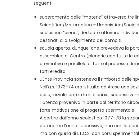
seguenti:
superamento delle “materie” attraverso tre lin
Scientifico/Matematica – Umanistico/Sociale
scolastico “pieno”, dedicato al lavoro individua
destinati allo svolgimento dei compiti.
scuola aperta, dunque, che prevedeva la parte
assemblee di Centro (plenarie con tutte le c
preventiva e parallela di tutto il processo di
forti eredità.
L’Ente Provincia sosteneva il rimborso delle spe
Nell’a.s. 1973-74 era istituita ad Arese una sez
base, inizialmente, di un biennio, successiv
L’utenza proveniva in parte dal territorio cir
forte motivazione al progetto sperimentale.
A partire dall’anno scolastico 1977-78 la sezio
autonomo l’anno successivo, non con la deno
ma con quella di I.T.C.S. con corsi speriment