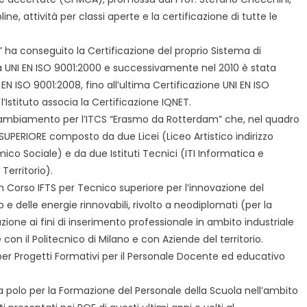
ne, attività per classi aperte e la certificazione di tutte le
 ha conseguito la Certificazione del proprio Sistema di
a UNI EN ISO 9001:2000 e successivamente nel 2010 è stata
 ISO 9001:2008, fino all’ultima Certificazione UNI EN ISO
’Istituto associa la Certificazione IQNET.
cambiamento per l’ITCS “Erasmo da Rotterdam” che, nel quadro
SUPERIORE composto da due Licei (Liceo Artistico indirizzo
co Sociale) e da due Istituti Tecnici (ITI Informatica e
Territorio).
un Corso IFTS per Tecnico superiore per l’innovazione del
e delle energie rinnovabili, rivolto a neodiplomati (per la
cazione ai fini di inserimento professionale in ambito industriale
con il Politecnico di Milano e con Aziende del territorio.
per Progetti Formativi per il Personale Docente ed educativo
la polo per la Formazione del Personale della Scuola nell’ambito