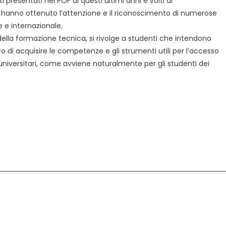
 presentati nei POF di questi ultimi anni e volti al
hanno ottenuto l’attenzione e il riconoscimento di numerose
e e internazionale.
 della formazione tecnica, si rivolge a studenti che intendono
di acquisire le competenze e gli strumenti utili per l’accesso
universitari, come avviene naturalmente per gli studenti dei