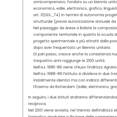
onnicomprensivo, fondato su un biennio unitario
economico, edile, elettronico, grafico, linguis
art. 3(DDL „74) in termini di autonomia progettu
strutturale (previa autorizzazione annuale da pa
Nel passaggio da Arese a Bollate la composiz
componente territoriale in quanto la scuola di
progetto sperimentale e più attratti dalla poss
dopo aver frequentato un Biennio unitario.
Di pari passo, cresce anche la consistenza num
trequattro anni raggiunge le 2100 unità.
Nell’a.s. 1985-86 viene chiuso l’indirizzo Agrario
Nell’a.s. 1988-89 l’Istituto si divideva in due 
inizialmente identici ma con indirizzi differenti
l’Erasmo da Rotterdam (edile, elettronico, graf
In seguito, i due istituti andranno differenzian
reciproca.
Nel 2001 viene avviata, nel triennio dell’indirizzo
formativo modulare sulla base delle competenz