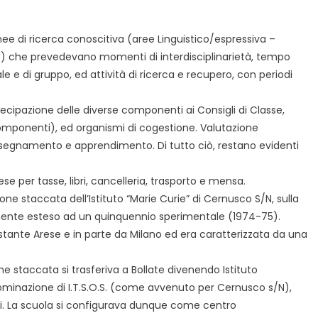
ee di ricerca conoscitiva (aree Linguistico/espressiva –
) che prevedevano momenti di interdisciplinarietà, tempo
le e di gruppo, ed attività di ricerca e recupero, con periodi
cipazione delle diverse componenti ai Consigli di Classe,
omponenti), ed organismi di cogestione. Valutazione
 insegnamento e apprendimento. Di tutto ciò, restano evidenti
se per tasse, libri, cancelleria, trasporto e mensa.
ione staccata dell’Istituto “Marie Curie” di Cernusco S/N, sulla
amente esteso ad un quinquennio sperimentale (1974-75).
costante Arese e in parte da Milano ed era caratterizzata da una
ne staccata si trasferiva a Bollate divenendo Istituto
minazione di I.T.S.O.S. (come avvenuto per Cernusco s/N),
ali. La scuola si configurava dunque come centro