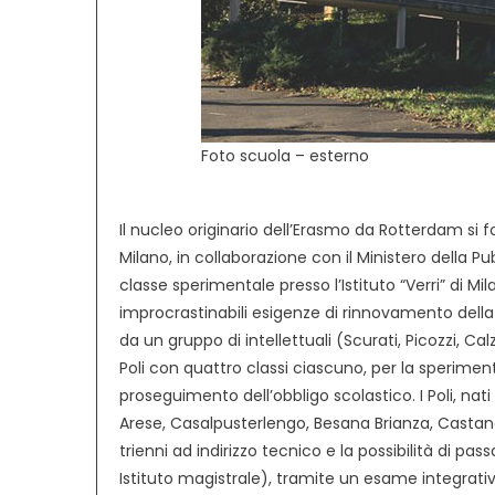
Foto scuola – esterno
Il nucleo originario dell’Erasmo da Rotterdam si f
Milano, in collaborazione con il Ministero della Pu
classe sperimentale presso l’Istituto “Verri” di Mi
improcrastinabili esigenze di rinnovamento della 
da un gruppo di intellettuali (Scurati, Picozzi, Ca
Poli con quattro classi ciascuno, per la speriment
proseguimento dell’obbligo scolastico. I Poli, nati
Arese, Casalpusterlengo, Besana Brianza, Castano
trienni ad indirizzo tecnico e la possibilità di passar
Istituto magistrale), tramite un esame integrativo