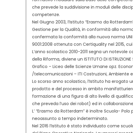
che prevede la suddivisione in moduli delle discipli
competenze.
Nel Giugno 2003, l’Istituto “Erasmo da Rotterdam”
Gestione per la Qualità, in conformità alla norm
confermata la conformità alla nuova norma UNI EN
9001:2008 ottenuta con Certiquality nel 2015, cui l
L’anno scolastico 2010-2011 segna un notevole 
della Riforma, diviene un ISTITUTO DI ISTRUZIONE 
Grafico – Liceo delle Scienze Umane opz. Economi
/telecomunicazioni – ITI Costruzioni, Ambiente e 
Lo scorso anno scolastico, l’Istituto ha erogato 
prodotto e del processo in ambito manifatturiero 
formazione di una figura di alto livello di qualifi
che preveda l’uso dei robot) ed in collaborazione 
L’ “Erasmo da Rotterdam” è inoltre Scuola- Polo 
neoassunto a tempo indeterminato.
Nel 2016 l’Istituto è stato individuato come scuo