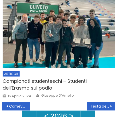
ARTICOLI
Campionati studenteschi – Studenti
dell’Erasmo sul podio
Author
Posted
Giuseppe D'Amelio
15 Aprile 2024
on
Navigazione
Carnevale Ambrosiano
Festa del lavoro
articoli
<
2026
>