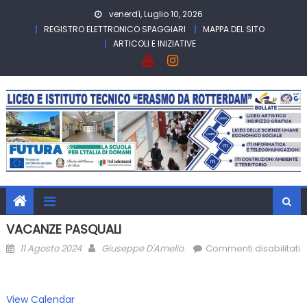
Skip
venerdì, Luglio 10, 2026
to
REGISTRO ELETTRONICO SPAGGIARI
MAPPA DEL SITO
content
ARTICOLI E INIZIATIVE
VACANZE PASQUALI
Posted
Author
11 Agosto 2024
Giuseppe D'Amelio
Commenti disabilitati
on
su
VACANZE
PASQUALI
View Calendar