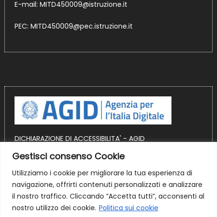
E-mail:
MITD450009@istruzione.it
PEC:
MITD450009@pec.istruzione.it
DICHIARAZIONE DI ACCESSIBILITA' - AGID
Gestisci consenso Cookie
OBIETTIVI DI ACCESSIBILITA' AGID
Utilizziamo i cookie per migliorare la tua esperienza di
Sito realizzato in ambiente WordPress
navigazione, offrirti contenuti personalizzati e analizzare
il nostro traffico. Cliccando “Accetta tutti”, acconsenti al
nostro utilizzo dei cookie.
Politica sui cookie