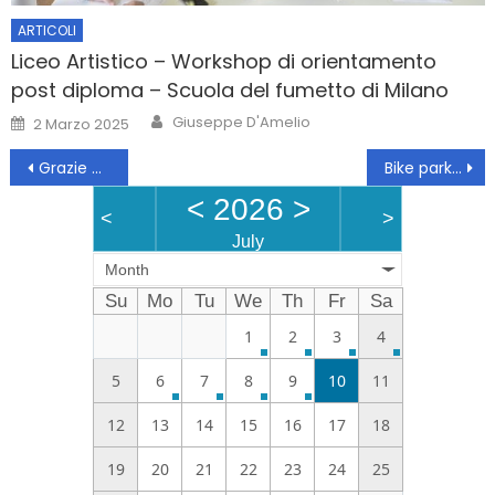
ARTICOLI
Liceo Artistico – Workshop di orientamento
post diploma – Scuola del fumetto di Milano
Author
Posted
Giuseppe D'Amelio
2 Marzo 2025
on
Navigazione
Grazie ai fondi PNRR, il progetto offre attività pomeridiane e mentoring per migliorare competenze e integrazione
Bike parking
articoli
<
2026
>
<
>
July
Month
Su
Mo
Tu
We
Th
Fr
Sa
1
2
3
4
5
6
7
8
9
10
11
12
13
14
15
16
17
18
19
20
21
22
23
24
25