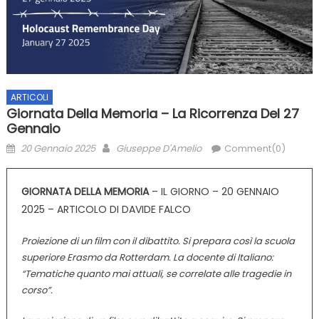
ARTICOLI
Giornata Della Memoria – La Ricorrenza Del 27
Gennaio
Posted
Author
20 Gennaio 2025
Giuseppe D'Amelio
Comment(0)
on
GIORNATA DELLA MEMORIA
– IL GIORNO – 20 GENNAIO
2025 – ARTICOLO DI DAVIDE FALCO
Proiezione di un film con il dibattito. Si prepara così la scuola
superiore Erasmo da Rotterdam. La docente di Italiano:
“Tematiche quanto mai attuali, se correlate alle tragedie in
corso”.