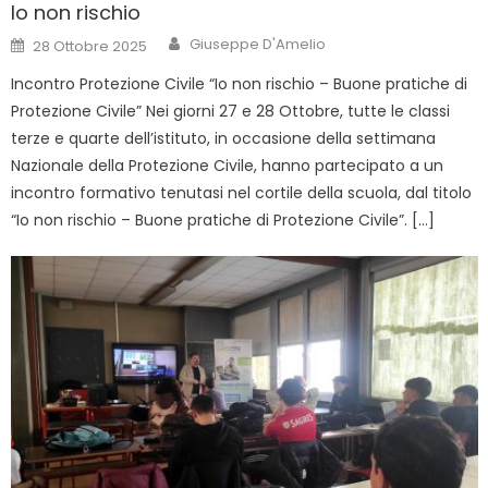
Io non rischio
Author
Posted
Giuseppe D'Amelio
28 Ottobre 2025
on
Incontro Protezione Civile “Io non rischio – Buone pratiche di
Protezione Civile” Nei giorni 27 e 28 Ottobre, tutte le classi
terze e quarte dell’istituto, in occasione della settimana
Nazionale della Protezione Civile, hanno partecipato a un
incontro formativo tenutasi nel cortile della scuola, dal titolo
“Io non rischio – Buone pratiche di Protezione Civile”. […]