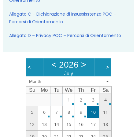
Orientamento
Allegato C – Dichiarazione di insussisstenza POC –
Percorsi di Orientamento
Allegato D – Privacy POC – Percorsi di Orientamento
<
2026
>
<
>
July
Month
Su
Mo
Tu
We
Th
Fr
Sa
1
2
3
4
5
6
7
8
9
10
11
12
13
14
15
16
17
18
19
20
21
22
23
24
25